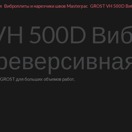
я
Виброплиты и нарезчики швов Masterpac
GROST VH 500D Виб
VH 500D Виб
реверсивна
GROST для больших объемов работ.