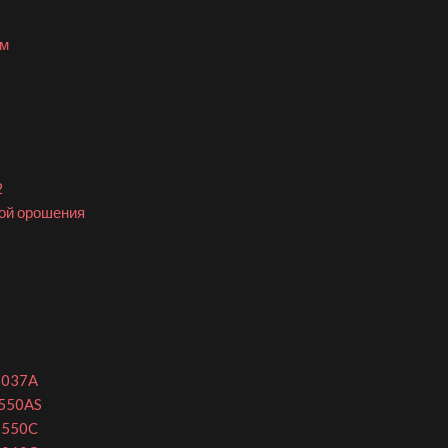
ом
2
ой орошения
6037A
6550AS
6550C