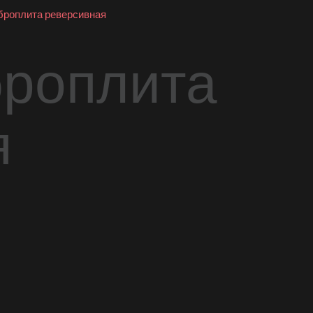
роплита реверсивная
роплита
я