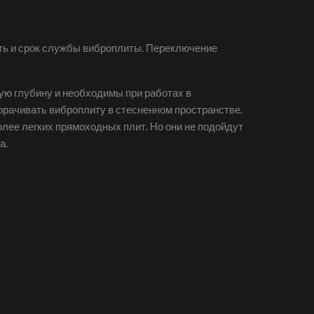
ть и срок службы виброплиты. Переключение
ую глубину и необходимы при работах в
орачивать виброплиту в стесненном пространстве.
лее легких прямоходных плит. Но они не подойдут
а.