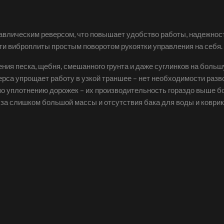
авлическим реверсом, что повышает удобство работы, надежнос
ти виброплиты простым поворотом рукоятки управления на себя.
я песка, щебня, смешанного грунта и даже суглинков на больш
са упрощает работу в узкой траншее – нет необходимости разв
по уплотнению дорожек – их производительность гораздо выше бо
-за слишком большой массы и отсутствия бака для воды и коврик