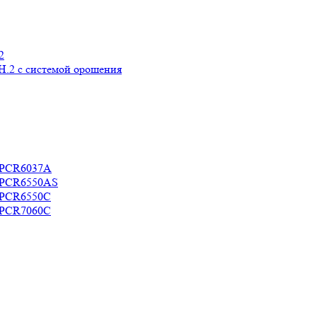
2
H.2 с системой орошения
c PCR6037A
c PCR6550AS
c PCR6550C
c PCR7060C