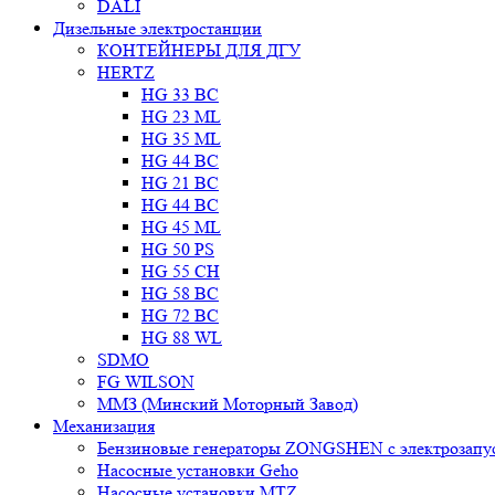
DALI
Дизельные электростанции
КОНТЕЙНЕРЫ ДЛЯ ДГУ
HERTZ
HG 33 BC
HG 23 ML
HG 35 ML
HG 44 BC
HG 21 BC
HG 44 BC
HG 45 ML
HG 50 PS
HG 55 CH
HG 58 BC
HG 72 BC
HG 88 WL
SDMO
FG WILSON
ММЗ (Минский Моторный Завод)
Механизация
Бензиновые генераторы ZONGSHEN с электрозапу
Насосные установки Geho
Насосные установки MTZ