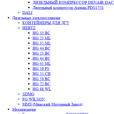
ДИЗЕЛЬНЫЙ КОМПРЕССОР DENAIR DACY 
Дизельный компрессор Airman PDS175S
DALI
Дизельные электростанции
КОНТЕЙНЕРЫ ДЛЯ ДГУ
HERTZ
HG 33 BC
HG 23 ML
HG 35 ML
HG 44 BC
HG 21 BC
HG 44 BC
HG 45 ML
HG 50 PS
HG 55 CH
HG 58 BC
HG 72 BC
HG 88 WL
SDMO
FG WILSON
ММЗ (Минский Моторный Завод)
Механизация