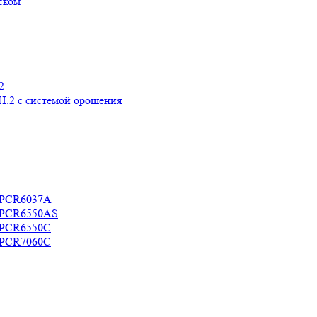
ском
2
H.2 с системой орошения
c PCR6037A
c PCR6550AS
c PCR6550C
c PCR7060C