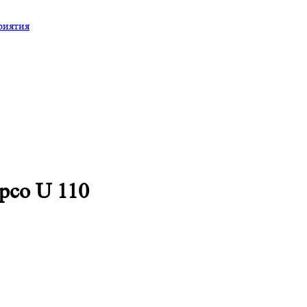
риятия
pco U 110