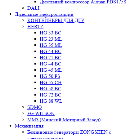
Дизельный компрессор Airman PDS175S
DALI
Дизельные электростанции
КОНТЕЙНЕРЫ ДЛЯ ДГУ
HERTZ
HG 33 BC
HG 23 ML
HG 35 ML
HG 44 BC
HG 21 BC
HG 44 BC
HG 45 ML
HG 50 PS
HG 55 CH
HG 58 BC
HG 72 BC
HG 88 WL
SDMO
FG WILSON
ММЗ (Минский Моторный Завод)
Механизация
Бензиновые генераторы ZONGSHEN с
электрозапуском