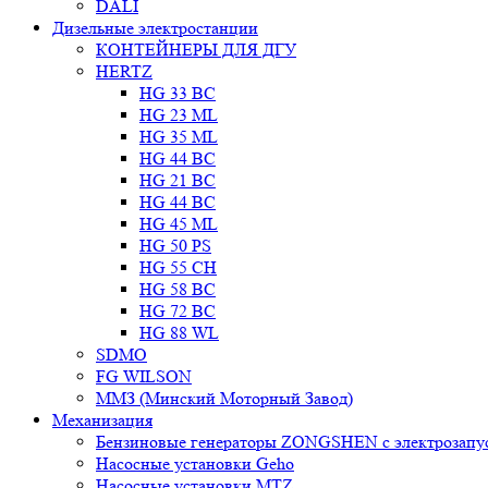
DALI
Дизельные электростанции
КОНТЕЙНЕРЫ ДЛЯ ДГУ
HERTZ
HG 33 BC
HG 23 ML
HG 35 ML
HG 44 BC
HG 21 BC
HG 44 BC
HG 45 ML
HG 50 PS
HG 55 CH
HG 58 BC
HG 72 BC
HG 88 WL
SDMO
FG WILSON
ММЗ (Минский Моторный Завод)
Механизация
Бензиновые генераторы ZONGSHEN с электрозапу
Насосные установки Geho
Насосные установки MTZ