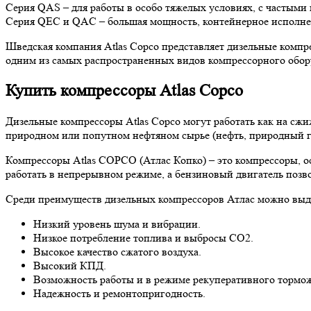
Серия QAS – для работы в особо тяжелых условиях, с частыми
Серия QEC и QAC – большая мощность, контейнерное исполнен
Шведская компания Atlas Copco представляет дизельные компр
одним из самых распространенных видов компрессорного обор
Купить компрессоры Atlas Copco
Дизельные компрессоры Atlas Copco могут работать как на сжиже
природном или попутном нефтяном сырье (нефть, природный газ
Компрессоры Atlas COPCO (Атлас Копко) – это компрессоры, о
работать в непрерывном режиме, а бензиновый двигатель позво
Среди преимуществ дизельных компрессоров Атлас можно выд
Низкий уровень шума и вибрации.
Низкое потребление топлива и выбросы СО2.
Высокое качество сжатого воздуха.
Высокий КПД.
Возможность работы и в режиме рекуперативного тормо
Надежность и ремонтопригодность.