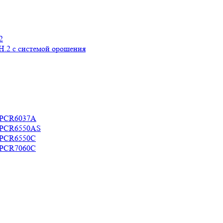
2
H.2 с системой орошения
c PCR6037A
c PCR6550AS
c PCR6550C
c PCR7060C